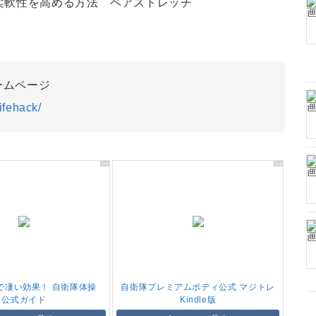
柔軟性を高める方法 ペアストレッチ
ームページ
ifehack/
で凄い効果！ 自衛隊体操
自衛隊プレミアムボディ公式 マジトレ
公式ガイド
Kindle版