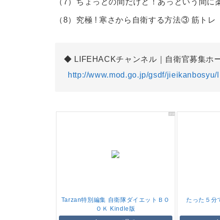
（7）
ちょっとの間だけど！あっという間に
（8）
究極 ! 寒さから自衛する方法③ 筋トレ
LIFEHACKチャンネル｜自衛官募集ホ
http://www.mod.go.jp/gsdf/jieikanbosyu/l
Tarzan特別編集 自衛隊ダイエットＢＯ
たった５分
ＯＫ Kindle版