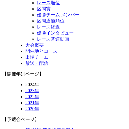
レース順位
区間賞
優勝チーム メンバー
区間通過順位
レース経過
優勝インタビュー
レース関連動画
大会概要
開催地とコース
出場チーム
放送・配信
【開催年別ページ】
2024年
2023年
2022年
2021年
2020年
【予選会ページ】