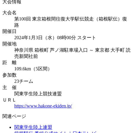
大会情報
大会名
第100回 東京箱根間往復大学駅伝競走（箱根駅伝）復
路
開催日
2024年1月3日（水）08時00分 スタート
開催地
神奈川県 箱根町 芦ノ湖駐車場入口 ～ 東京都 大手町 読
売新聞社前
距 離
109.6km（5区間）
参加数
23チーム
主 催
関東学生陸上競技連盟
ＵＲＬ
https://www.hakone-ekiden.jp/
関連ページ
関東学生陸上連盟