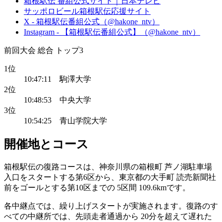
箱根駅伝 番組公式サイト｜日本テレビ
サッポロビール箱根駅伝応援サイト
X - 箱根駅伝番組公式（@hakone_ntv）
Instagram - 【箱根駅伝番組公式】（@hakone_ntv）
前回大会 総合 トップ3
1位
10:47:11 駒澤大学
2位
10:48:53 中央大学
3位
10:54:25 青山学院大学
開催地とコース
箱根駅伝の復路コースは、神奈川県の箱根町 芦ノ湖駐車場
入口をスタートする第6区から、東京都の大手町 読売新聞社
前をゴールとする第10区までの 5区間 109.6kmです。
各中継点では、繰り上げスタートが実施されます。復路のす
べての中継所では、先頭走者通過から 20分を超えて遅れた