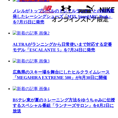
メレルがトップレベルのトレイルランナーとの共同開
発したレーシングシューズ「MTL SpeedARC Peak」
を7月15日に発売
ALTRAがランニングから日常使いまで対応する定番
モデル「ESCALANTE 5」を7月24日に発売
広島県のスキー場を舞台にしたヒルクライムレース
「MEGAHIRA EXTREME 500」が8月30日に開催
BSテレ東が夏のトレーニング方法をゆうちゃみに伝授
するスペシャル番組「ランナーズサロン」を8月2日に
放送