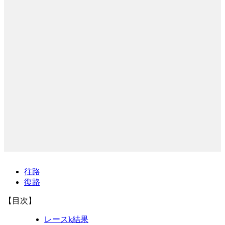
往路
復路
【目次】
レースk結果