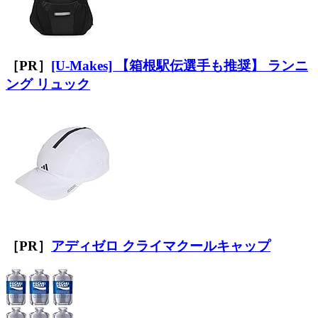
［PR］
[U-Makes] 【箱根駅伝選手も推奨】 ランニ
ング リュック
［PR］
アディゼロ クライマクールキャップ