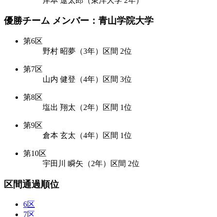
岸本 遼太郎（東洋大学 2年）
優勝チーム メンバー：青山学院大学
第6区
野村 昭夢（3年）区間 2位
第7区
山内 健登（4年）区間 3位
第8区
塩出 翔太（2年）区間 1位
第9区
倉本 玄太（4年）区間 1位
第10区
宇田川 瞬矢（2年）区間 2位
区間通過順位
6区
7区