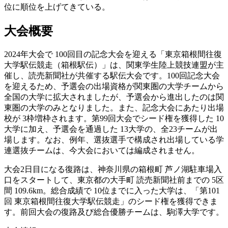
位に順位を上げてきている。
大会概要
2024年大会で 100回目の記念大会を迎える「東京箱根間往復
大学駅伝競走（箱根駅伝）」は、関東学生陸上競技連盟が主
催し、読売新聞社が共催する駅伝大会です。100回記念大会
を迎えるため、予選会の出場資格が関東圏の大学チームから
全国の大学に拡大されましたが、予選会から進出したのは関
東圏の大学のみとなりました。また、記念大会にあたり出場
校が 3枠増枠されます。第99回大会でシード権を獲得した 10
大学に加え、予選会を通過した 13大学の、全23チームが出
場します。なお、例年、選抜選手で構成され出場している学
連選抜チームは、今大会においては編成されません。
大会2日目になる復路は、神奈川県の箱根町 芦ノ湖駐車場入
口をスタートして、東京都の大手町 読売新聞社前までの 5区
間 109.6km。総合成績で 10位までに入った大学は、「第101
回 東京箱根間往復大学駅伝競走」のシード権を獲得できま
す。前回大会の復路及び総合優勝チームは、駒澤大学です。