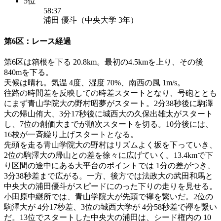
5位
58:37
浦田 優斗（中央大学 3年）
第6区：レース経過
第6区は箱根を下る 20.8km。最初の4.5kmを上り、その後
840mを下る。
天候は晴れ。気温 4度、湿度 70%、南西の風 1m/s。
往路の時間差を反映しての時差スタートとなり、号砲ととも
にまず青山学院大の野村昭夢がスタート。2分38秒後に駒澤
大の帰山侑大、3分17秒後に城西大の久保出雄太がスタート
し、7位の創価大までが順次スタートを切る。10分後には、
16校が一斉繰り上げスタートとなる。
先頭を走る青山学院大の野村はリズムよく坂を下っていき、
2位の駒澤大の帰山との差を徐々に広げていく。13.4kmで下
り区間の途中にある大平台のポイントでは 1分の差がつき、
3分38秒差まで広がる。一方、後方では法政大の武田和馬と
中央大の浦田優斗がスピードにのった下りの走りを見せる。
小田原中継所では、青山学院大が先頭で襷を繋いだ。2位の
駒澤大が 4分17秒差、3位の城西大学が 4分58秒差で襷を繋い
だ。13位でスタートした中央大の浦田は、シード権内の 10