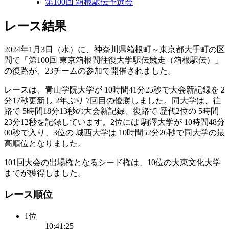
第100回 箱根駅伝予選会
レース結果
2024年1月3日（水）に、神奈川県箱根町～東京都大手町の区
間で「第100回 東京箱根間往復大学駅伝競走（箱根駅伝）」
の復路が、23チームの参加で開催されました。
レースは、青山学院大学が 10時間41分25秒で大会新記録を 2
分17秒更新し 2年ぶり 7回目の優勝しました。同大学は、往
路で 5時間18分13秒の大会新記録、復路で 歴代2位の 5時間
23分12秒を記録しています。2位には 駒澤大学が 10時間48分
00秒で入り、3位の 城西大学は 10時間52分26秒で同大学の最
高順位となりました。
101回大会の出場権となるシード権は、10位の大東文化大学
までが獲得しました。
レース順位
1位
10:41:25