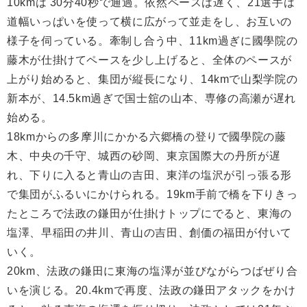
10kmは 30分40秒で通過。依然ペースは遅く、21選手は
道幅いっぱいを使って横に広がって並走をし、お互いの
様子を伺っている。牽制し合う中、11km過ぎに國學院の
藤木が仕掛けてペースを少し上げると、全体のペースが
上がり始めると、集団が縦長になり、14kmで山梨学院の
新本が、14.5km過ぎで国士舘の山本、専修の高瀬が遅れ
始める。
18kmからの多摩川にかかる六郷橋の登りで國學院の藤
木、中央の千守、城西の砂岡、東京国際大の丹所が遅
れ、下りに入ると青山の吉田、東洋の塩沢が引っ張る形
で集団がふるいにかけられる。19km手前で橋を下りきっ
たところで法政の鎌田が仕掛けトップにでると、東海の
塩澤、早稲田の井川、青山の吉田、創価の福田が付いて
いく。
20km、法政の鎌田に東海の塩澤が並びながらつばぜり合
いを演じる。20.4kmで再度、法政の鎌田アタックをかけ