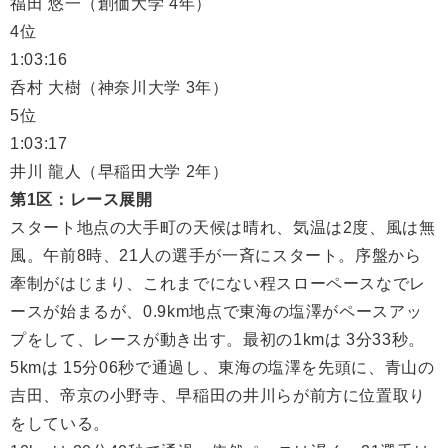
福田 悠一（創価大学 4年）
4位
1:03:16
呑村 大樹（神奈川大学 3年）
5位
1:03:17
井川 龍人（早稲田大学 2年）
第1区：レース展開
スタート地点の大手町の天候は晴れ、気温は2度、風は無
風。午前8時、21人の選手が一斉にスタート。序盤から
牽制がはじまり、これまでにない程スローペースなでレ
ースが始まるが、0.9km地点で東海の塩澤がペースアッ
プをして、レースが動き出す。最初の1kmは 3分33秒。
5kmは 15分06秒で通過し、東海の塩澤を先頭に、青山の
吉田、帝京の小野寺、早稲田の井川らが前方に位置取り
をしている。