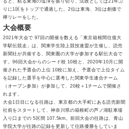
ると、粘る東海の塩澤を振り切り、法政としては21年ぶ
りに1区をトップで通過した。2位は東海、3位は創価で
襷リレーをした。
大会概要
2021年大会で 97回の開催を数える「東京箱根間往復大
学駅伝競走」は、関東学生陸上競技連盟が主催し、読売
新聞社が共催する、関東圏の大学が参加する駅伝大会で
す。96回大会からのシード校 10校と、2020年10月に開
催された予選会の上位 10校に加え、予選会で上位タイム
を記録した選手を中心に選考した関東学生連合チーム
（オープン参加）が参加して、20校＋1チームで開催さ
れます。
大会1日目になる往路は、東京都の大手町にある読売新聞
社前をスタートして、神奈川県の箱根町の芦ノ湖駐車場
入り口までの 5区間 107.5km。前回大会の往路は、青山
学院大学が往路の記録を更新して往路優勝をしていま