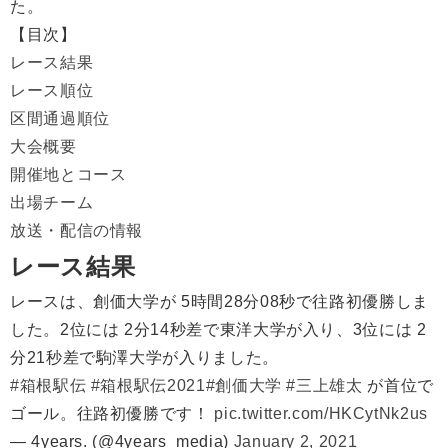
た。
【目次】
レース結果
レース順位
区間通過順位
大会概要
開催地とコース
出場チーム
放送・配信の情報
レース結果
レースは、創価大学が 5時間28分08秒で往路初優勝しま
した。2位には 2分14秒差で東洋大学が入り、3位には 2
分21秒差で駒澤大学が入りました。
#箱根駅伝
#箱根駅伝2021
#創価大学
#三上雄太
が首位で
ゴール。往路初優勝です！
pic.twitter.com/HKCytNk2us
— 4years. (@4years_media)
January 2, 2021