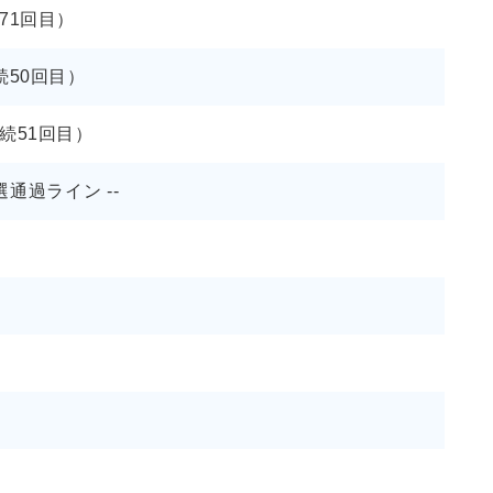
71回目）
続50回目）
続51回目）
予選通過ライン --