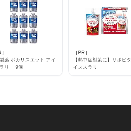
R］
［PR］
製薬 ポカリスエット アイ
【熱中症対策に】リポビ
ラリー 9個
イススラリー