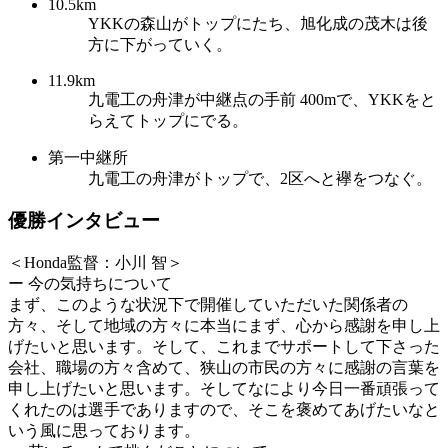
10.5km
YKKの森山がトップにたち、旭化成の茂木は後
方に下がっていく。
11.9km
九電工の舟津が中継点の手前 400mで、YKKをと
らえてトップにでる。
第一中継所
九電工の舟津がトップで、2区へと襷をつなぐ。
優勝インタビュー
＜Honda監督：小川 智＞
ー 今の気持ちについて
まず、このような状況下で開催していただいた関係者の
方々、そして地域の方々に本当にまず、心から感謝を申し上
げたいと思います。そして、これまでサポートして下さった
会社、職場の方々含めて、狭山の市民の方々に感謝の言葉を
申し上げたいと思います。そしてなにより今日一番頑張って
くれたのは選手でありますので、そこを褒めてあげたいなと
いう風に思っております。