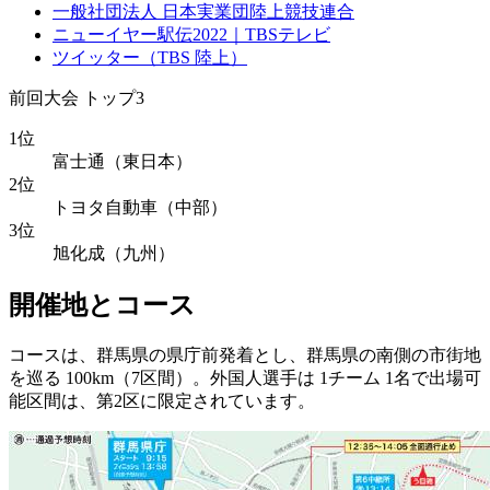
一般社団法人 日本実業団陸上競技連合
ニューイヤー駅伝2022｜TBSテレビ
ツイッター（TBS 陸上）
前回大会 トップ3
1位
富士通（東日本）
2位
トヨタ自動車（中部）
3位
旭化成（九州）
開催地とコース
コースは、群馬県の県庁前発着とし、群馬県の南側の市街地
を巡る 100km（7区間）。外国人選手は 1チーム 1名で出場可
能区間は、第2区に限定されています。