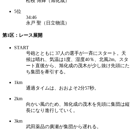
松枝 博輝（旭化成）
5位
34:46
永戸 聖（日立物流）
第1区：レース展開
START
号砲とともに 37人の選手が一斉にスタート。天
候は晴れ、気温は1度、湿度40％、北風2m。スタ
ート直後から、旭化成の茂木が少し抜け先頭にた
ち集団を牽引する。
1km
通過タイムは、おおよそ2分57秒。
2km
向かい風のため、旭化成の茂木を先頭に集団は縦
長になり進行していく。
3km
武田薬品の廣瀬が集団から遅れる。