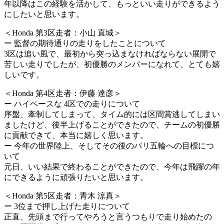
年以降はこの経験を活かして、もっといい走りができるよう
にしたいと思います。
＜Honda 第3区走者：小山 直城＞
ー 監督の期待通りの走りをしたことについて
3区は追い風で、最初から突っ込まなければならない展開で
苦しい走りでしたが、初優勝のメンバーになれて、とても嬉
しいです。
＜Honda 第4区走者：伊藤 達彦＞
ー ハイペースな 4区での走りについて
序盤、牽制してしまって、タイム的には区間賞逃してしまい
ましたけど、後半上げることができたので、チームの初優勝
に貢献できて、本当に嬉しく思います。
ー 今年の世界陸上、そしてその後のパリ五輪への目標につ
いて
元日、いい結果で終わることができたので、今年は飛躍の年
にできるように頑張りたいと思います。
＜Honda 第5区走者：青木 涼真＞
ー 3位まで押し上げた走りについて
正直、先頭まで行ってやろうと言うつもりで走り始めたの