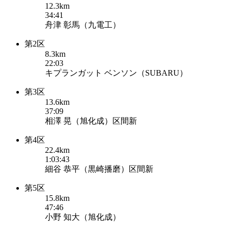
12.3km
34:41
舟津 彰馬（九電工）
第2区
8.3km
22:03
キプランガット ベンソン（SUBARU）
第3区
13.6km
37:09
相澤 晃（旭化成）区間新
第4区
22.4km
1:03:43
細谷 恭平（黒崎播磨）区間新
第5区
15.8km
47:46
小野 知大（旭化成）