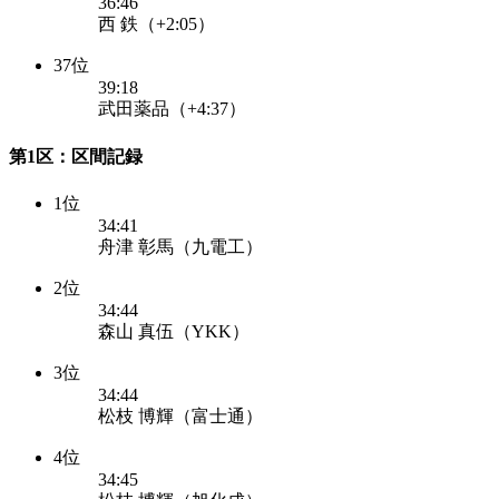
36:46
西 鉄（+2:05）
37位
39:18
武田薬品（+4:37）
第1区：区間記録
1位
34:41
舟津 彰馬（九電工）
2位
34:44
森山 真伍（YKK）
3位
34:44
松枝 博輝（富士通）
4位
34:45