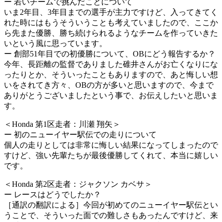
ー 若いチームで挑んだことについて
いま2年目、3年目までの選手が主力ですけど、入ってきてく
れた時にはもうそういうことも考えていましたので、ここか
ら先また優勝、勝ち続けられるようなチームを作っていきた
いという風に思っています。
ー 創部51年目での初優勝について、OBにどう報告するか？
今年、長距離の監督でありました碓井さんがお亡くなりにな
ったりとか、そういったこともありますので、あと悔しい想
いをされてき方々、OBの方が多いと思いますので、今まで
ありがとうございましたという事で、お伝えしたいと思いま
す。
＜Honda 第1区走者：川瀬 翔矢＞
ー 初のニューイヤー駅伝での走りについて
個人の走りとしては非常に悔しい結果になってしまったので
すけど、強い先輩たちが最後優勝してくれて、本当に嬉しい
です。
＜Honda 第2区走者：ジャクソン カベサ＞
ー レースはどうでしたか？
［通訳の翻訳による］今回が初めてのニューイヤー駅伝とい
うことで、そういった面での難しさもあったんですけど、来