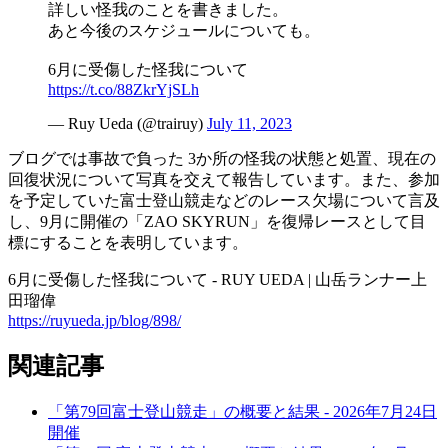
詳しい怪我のことを書きました。
あと今後のスケジュールについても。
6月に受傷した怪我について
https://t.co/88ZkrYjSLh
— Ruy Ueda (@trairuy)
July 11, 2023
ブログでは事故で負った 3か所の怪我の状態と処置、現在の
回復状況について写真を交えて報告しています。また、参加
を予定していた富士登山競走などのレース欠場について言及
し、9月に開催の「ZAO SKYRUN」を復帰レースとして目
標にすることを表明しています。
6月に受傷した怪我について - RUY UEDA | 山岳ランナー上
田瑠偉
https://ruyueda.jp/blog/898/
関連記事
「第79回富士登山競走」の概要と結果 - 2026年7月24日
開催