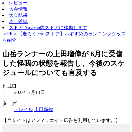
レビュー
大会情報
大会結果
本・雑誌
ストア
Amazon内ストアに移動します
＜PR＞【走ろう.comストア】おすすめのランニンググッズ
を紹介
山岳ランナーの上田瑠偉が 6月に受傷
した怪我の状態を報告し、今後のスケ
ジュールについても言及する
作成日
2023年7月13日
タ グ
トレイル
上田瑠偉
【当サイトはアフィリエイト広告を利用しています。】