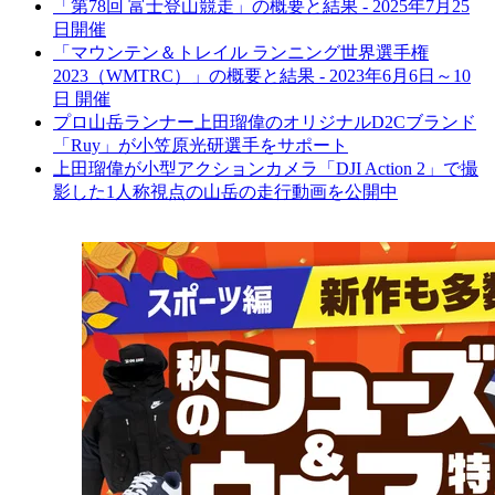
「第78回 富士登山競走」の概要と結果 - 2025年7月25
日開催
「マウンテン＆トレイル ランニング世界選手権
2023（WMTRC）」の概要と結果 - 2023年6月6日～10
日 開催
プロ山岳ランナー上田瑠偉のオリジナルD2Cブランド
「Ruy」が小笠原光研選手をサポート
上田瑠偉が小型アクションカメラ「DJI Action 2」で撮
影した1人称視点の山岳の走行動画を公開中