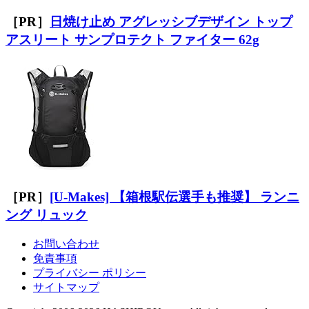
［PR］
日焼け止め アグレッシブデザイン トップ
アスリート サンプロテクト ファイター 62g
［PR］
[U-Makes] 【箱根駅伝選手も推奨】 ランニ
ング リュック
お問い合わせ
免責事項
プライバシー ポリシー
サイトマップ