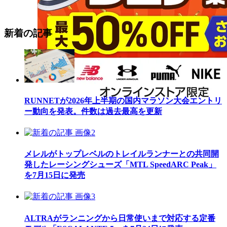
新着の記事
RUNNETが2026年上半期の国内マラソン大会エントリ
ー動向を発表。件数は過去最高を更新
メレルがトップレベルのトレイルランナーとの共同開
発したレーシングシューズ「MTL SpeedARC Peak」
を7月15日に発売
ALTRAがランニングから日常使いまで対応する定番