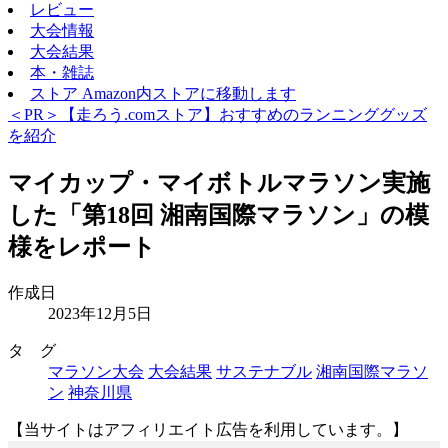
レビュー
大会情報
大会結果
本・雑誌
ストア
Amazon内ストアに移動します
＜PR＞【走ろう.comストア】おすすめのランニンググッズ
を紹介
マイカップ・マイボトルマラソン実施
した「第18回 湘南国際マラソン」の模
様をレポート
作成日
2023年12月5日
タ グ
マラソン大会
大会結果
サステナブル
湘南国際マラソ
ン
神奈川県
【当サイトはアフィリエイト広告を利用しています。】