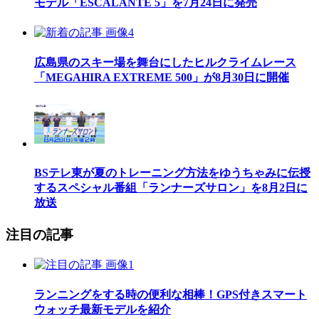
モデル「ESCALANTE 5」を7月24日に発売
広島県のスキー場を舞台にしたヒルクライムレース
「MEGAHIRA EXTREME 500」が8月30日に開催
BSテレ東が夏のトレーニング方法をゆうちゃみに伝授
するスペシャル番組「ランナーズサロン」を8月2日に
放送
注目の記事
ランニングをする時の便利な相棒！GPS付きスマート
ウォッチ最新モデルを紹介