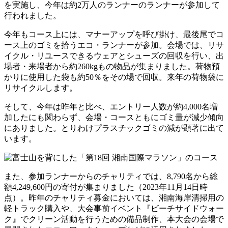
を実施し、今年は約2万人のランナーのランナーが参加して
行われました。
今年もコース上には、マナーアップを呼び掛け、最後尾でコ
ース上のゴミを拾うエコ・ランナーが参加。会場では、リサ
イクル・リユースできるウェアとシューズの回収を行い、出
場者・来場者から約260kgもの物品が集まりました。荷物預
かりに使用した袋も約50％をその場で回収。来年の荷物袋に
リサイクルします。
そして、今年は昨年と比べ、エントリー人数が約4,000名増
加したにも関わらず、会場・コースともにゴミ量が減少傾向
にありました。とりわけプラスチックゴミの減が顕著に出て
います。
また、参加ランナーからのチャリティでは、8,790名から総
額4,249,600円の寄付が集まりました（2023年11月14日時
点）。昨年のチャリティ募金においては、湘南海岸清掃用の
軽トラック購入や、大会事前イベント『ビーチサイドウォー
ク』でクリーン活動を行うための備品制作、本大会の会場で