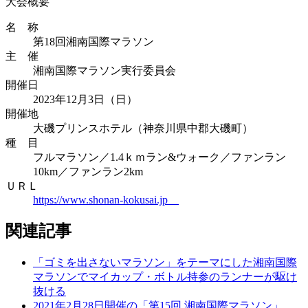
大会概要
名 称
第18回湘南国際マラソン
主 催
湘南国際マラソン実行委員会
開催日
2023年12月3日（日）
開催地
大磯プリンスホテル（神奈川県中郡大磯町）
種 目
フルマラソン／1.4ｋｍラン&ウォーク／ファンラン
10km／ファンラン2km
ＵＲＬ
https://www.shonan-kokusai.jp
関連記事
「ゴミを出さないマラソン」をテーマにした湘南国際
マラソンでマイカップ・ボトル持参のランナーが駆け
抜ける
2021年2月28日開催の「第15回 湘南国際マラソン」