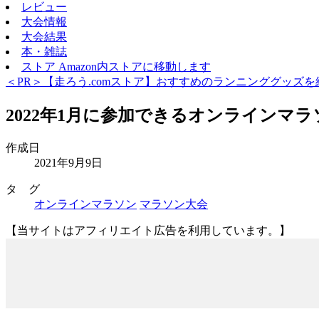
レビュー
大会情報
大会結果
本・雑誌
ストア
Amazon内ストアに移動します
＜PR＞【走ろう.comストア】おすすめのランニンググッズを
2022年1月に参加できるオンラインマ
作成日
2021年9月9日
タ グ
オンラインマラソン
マラソン大会
【当サイトはアフィリエイト広告を利用しています。】