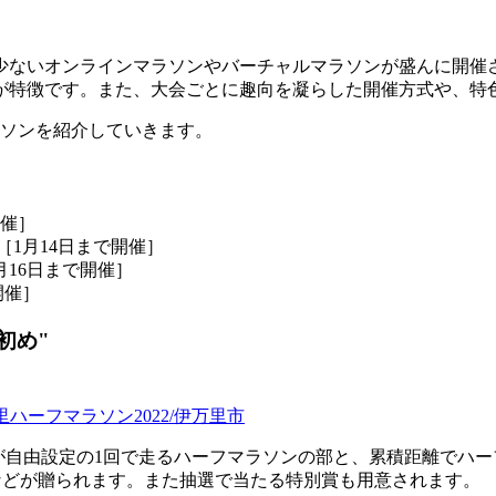
少ないオンラインマラソンやバーチャルマラソンが盛んに開催
が特徴です。また、大会ごとに趣向を凝らした開催方式や、特
ラソンを紹介していきます。
開催］
［1月14日まで開催］
月16日まで開催］
開催］
初め"
里ハーフマラソン2022/伊万里市
ースが自由設定の1回で走るハーフマラソンの部と、累積距離で
などが贈られます。また抽選で当たる特別賞も用意されます。