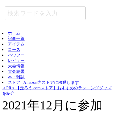
ホーム
記事一覧
アイテム
コース
ハウツー
レビュー
大会情報
大会結果
本・雑誌
ストア
Amazon内ストアに移動します
＜PR＞【走ろう.comストア】おすすめのランニンググッズ
を紹介
2021年12月に参加