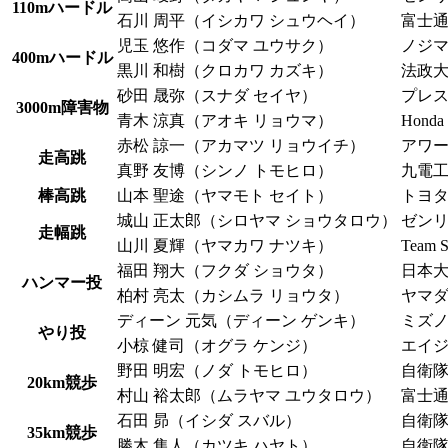
110mハードル
石川 周平（イシカワ シュウヘイ）
富士
児玉 悠作（コダマ ユウサク）
ノジ
400mハードル
黒川 和樹（クロカワ カズキ）
法政
砂田 晟弥（スナダ セイヤ）
プレ
3000m障害物
青木 涼真（アオキ リョウマ）
Honda
赤松 諒一（アカマツ リョウイチ）
アワ
走高跳
真野 友博（シンノ トモヒロ）
九電
棒高跳
山本 聖途（ヤマモト セイト）
トヨ
城山 正太郎（シロヤマ ショウタロウ）
ゼン
走幅跳
山川 夏輝（ヤマカワ ナツキ）
Team 
福田 翔大（フクダ ショウタ）
日本大
ハンマー投
柏村 亮太（カシムラ リョウタ）
ヤマ
ディーン 元気（ディーン ゲンキ）
ミズ
やり投
小椋 健司（オグラ ケンジ）
エイ
野田 明宏（ノダ トモヒロ）
自衛
20km競歩
村山 裕太郎（ムラヤマ ユウタロウ）
富士
石田 昴（イシダ スバル）
自衛
35km競歩
勝木 隼人（カツキ ハヤト）
自衛