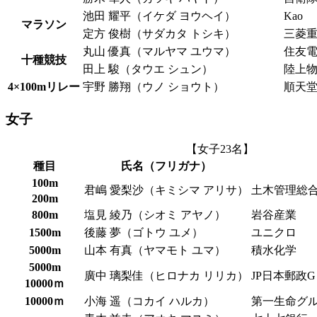
池田 耀平（イケダ ヨウヘイ）
Kao
マラソン
定方 俊樹（サダカタ トシキ）
三菱
丸山 優真（マルヤマ ユウマ）
住友
十種競技
田上 駿（タウエ シュン）
陸上
4×100mリレー
宇野 勝翔（ウノ ショウト）
順天
女子
【女子23名】
種目
氏名（フリガナ）
100m
君嶋 愛梨沙（キミシマ アリサ）
土木管理総
200m
800m
塩見 綾乃（シオミ アヤノ）
岩谷産業
1500m
後藤 夢（ゴトウ ユメ）
ユニクロ
5000m
山本 有真（ヤマモト ユマ）
積水化学
5000m
廣中 璃梨佳（ヒロナカ リリカ）
JP日本郵政G
10000ｍ
10000ｍ
小海 遥（コカイ ハルカ）
第一生命グ