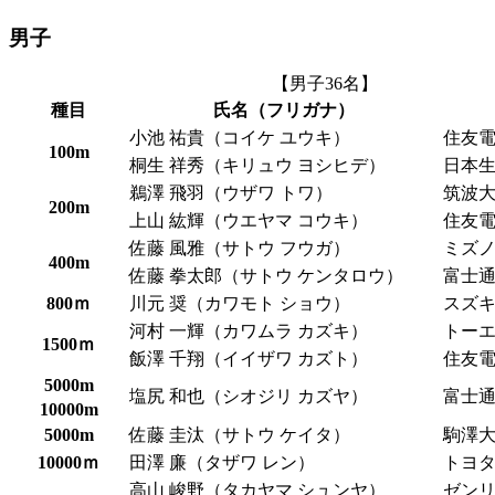
男子
【男子36名】
種目
氏名（フリガナ）
小池 祐貴（コイケ ユウキ）
住友
100m
桐生 祥秀（キリュウ ヨシヒデ）
日本
鵜澤 飛羽（ウザワ トワ）
筑波
200m
上山 紘輝（ウエヤマ コウキ）
住友
佐藤 風雅（サトウ フウガ）
ミズ
400m
佐藤 拳太郎（サトウ ケンタロウ）
富士
800ｍ
川元 奨（カワモト ショウ）
スズ
河村 一輝（カワムラ カズキ）
トー
1500ｍ
飯澤 千翔（イイザワ カズト）
住友
5000m
塩尻 和也（シオジリ カズヤ）
富士
10000m
5000m
佐藤 圭汰（サトウ ケイタ）
駒澤
10000ｍ
田澤 廉（タザワ レン）
トヨ
高山 峻野（タカヤマ シュンヤ）
ゼン