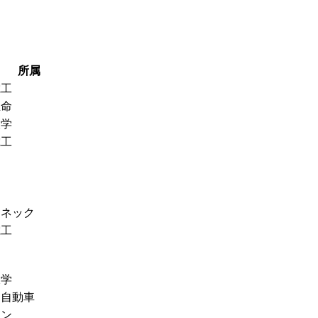
所属
電工
生命
大学
電工
ノ
通
キ
エネック
電工
通
大学
タ自動車
リン