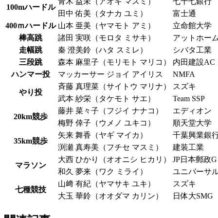
青木 益未（アオキ マスミ）
七十七銀行
100mハードル
田中 佑美（タナカ ユミ）
富士通
400ｍハードル
山本 亜美（ヤマモト アミ）
立命館大学
棒高跳
諸田 実咲（モロタ ミサキ）
アットホー
走幅跳
秦 澄美鈴（ハタ スミレ）
シバタ工業
三段跳
森本 麻里子（モリモト マリコ）
内田建設AC
ハンマー投
マッカーサー ジョイ アイリス
NMFA
斉藤 真理菜（サイトウ マリナ）
スズキ
やり投
武本 紗栄（タケモト サエ）
Team SSP
藤井 菜々子（フジイ ナナコ）
エディオン
20km競歩
梅野 倖子（ウメノ ユキコ）
順天堂大学
矢来 舞香（ヤギ マイカ）
千葉興業銀
35km競歩
渕瀬 真寿美（フチセ マスミ）
建装工業
大西 ひかり（オオニシ ヒカリ）
JP日本郵政G
マラソン
和久 夢来（ワク ミライ）
ユニバーサ
山﨑 有紀（ヤマサキ ユキ）
スズキ
七種競技
大玉 華鈴（オオダマ カリン）
日体大SMG