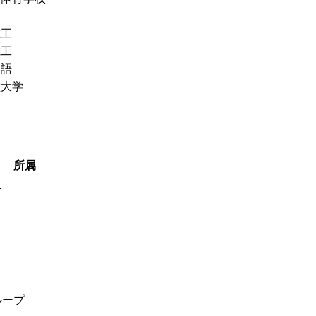
重工
電工
物語
堂大学
所属
合
ループ