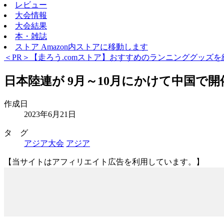
レビュー
大会情報
大会結果
本・雑誌
ストア
Amazon内ストアに移動します
＜PR＞【走ろう.comストア】おすすめのランニンググッズを
日本陸連が 9月～10月にかけて中国で
作成日
2023年6月21日
タ グ
アジア大会
アジア
【当サイトはアフィリエイト広告を利用しています。】