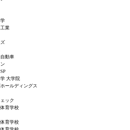
通
マ
大学
ス工業
ーズ
工
タ自動車
リン
SSP
学 大学院
ダホールディングス
ノ
ジェック
隊体育学校
通
隊体育学校
隊体育学校