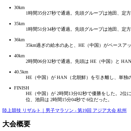
30km
1時間35分27秒で通過。先頭グループは池田、定方
35km
1時間51分34秒で通過。先頭グループは池田、定方
36km
35km過ぎの給水のあと、HE（中国）がペース
40km
2時間06分32秒で通過。先頭は HE（中国）と H
40.5km
HE（中国）が HAN（北朝鮮）を引き離し、単独
FINISH
HE（中国）が 2時間13分02秒で優勝をした。2位に
位、池田は 2時間15分04秒で 6位だった。
陸上競技 リザルト｜男子マラソン - 第19回 アジア大会 杭州
大会概要