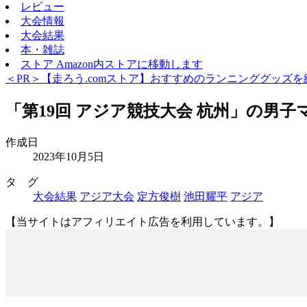
レビュー
大会情報
大会結果
本・雑誌
ストア
Amazon内ストアに移動します
＜PR＞【走ろう.comストア】おすすめのランニンググッズを
「第19回 アジア競技大会 杭州」の男子マ
作成日
2023年10月5日
タ グ
大会結果
アジア大会
定方俊樹
池田耀平
アジア
【当サイトはアフィリエイト広告を利用しています。】