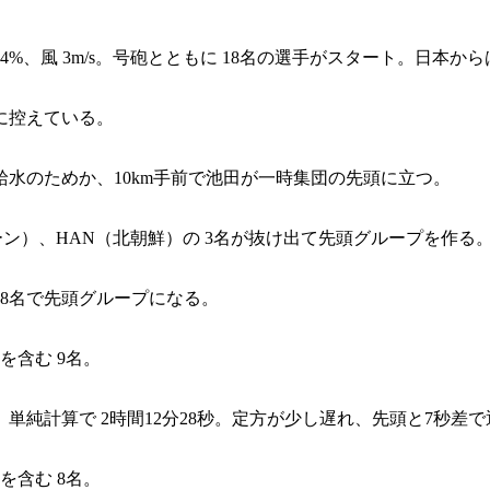
84%、風 3m/s。号砲とともに 18名の選手がスタート。日本
に控えている。
給水のためか、10km手前で池田が一時集団の先頭に立つ。
ーレーン）、HAN（北朝鮮）の 3名が抜け出て先頭グループを作る
 8名で先頭グループになる。
を含む 9名。
、単純計算で 2時間12分28秒。定方が少し遅れ、先頭と7秒差
を含む 8名。