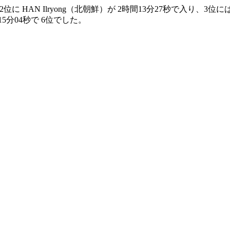
に HAN Ilryong（北朝鮮）が 2時間13分27秒で入り、3位には
5分04秒で 6位でした。