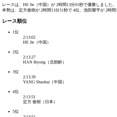
レースは、HE Jie（中国）が 2時間13分01秒で優勝しました。2位
本勢は、定方俊樹が 2時間13分51秒で 4位、池田耀平が 2時間1
レース順位
1位
2:13:02
HE Jie（中国）
2位
2:13:27
HAN Ilryong（北朝鮮）
3位
2:13:39
YANG Shaohui（中国）
4位
2:13:51
定方 俊樹（日本）
5位
2:13:51