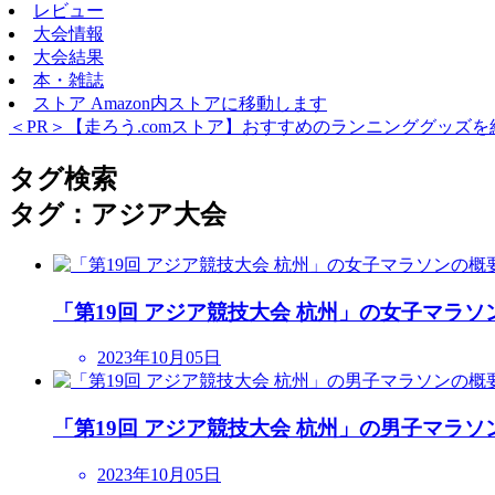
レビュー
大会情報
大会結果
本・雑誌
ストア
Amazon内ストアに移動します
＜PR＞【走ろう.comストア】おすすめのランニンググッズを
タグ検索
タグ：アジア大会
「第19回 アジア競技大会 杭州」の女子マラソンの
2023年10月05日
「第19回 アジア競技大会 杭州」の男子マラソンの
2023年10月05日