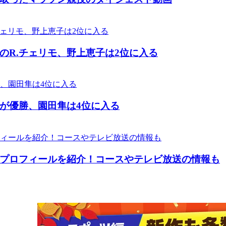
のR.チェリモ、野上恵子は2位に入る
が優勝、園田隼は4位に入る
プロフィールを紹介！コースやテレビ放送の情報も