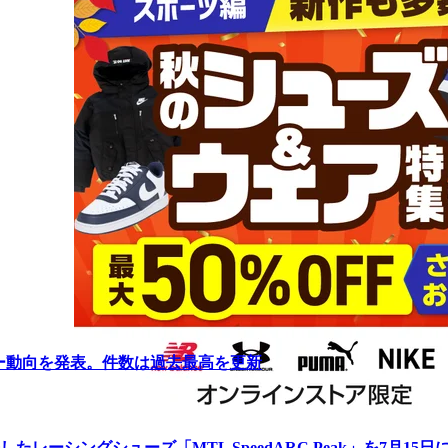
リー動向を発表。件数は過去最高を更新
ーシングシューズ「MTL SpeedARC Peak」を7月15日