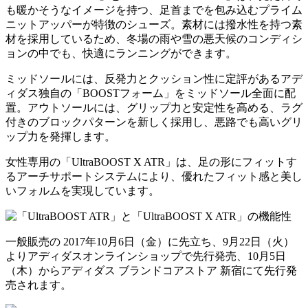
も暖かそうなイメージを持つ、足首までを包み込むプライム
ニットアッパーが特徴のシューズ。素材には撥水性を持つ素
材を採用しているため、冬場の雨や雪の悪天候のコンディシ
ョンの中でも、快適にランニングができます。
ミッドソールには、反発力とクッション性に定評があるアデ
ィダス独自の「BOOSTフォーム」をミッドソール全面に配
置。アウトソールには、グリップ力と安定性を高める、ラグ
付きのブロックパターンを新しく採用し、悪路でも高いグリ
ップ力を発揮します。
女性専用の「UltraBOOST X ATR」は、足の形にフィットす
るアーチサポートシステムにより、優れたフィット感と美し
いフォルムを実現しています。
一般販売の 2017年10月6日（金）に先立ち、9月22日（火）
よりアディダスオンラインショップで先行発売、10月5日
（木）からアディダス ブランドコアストア 新宿にて先行発
売されます。