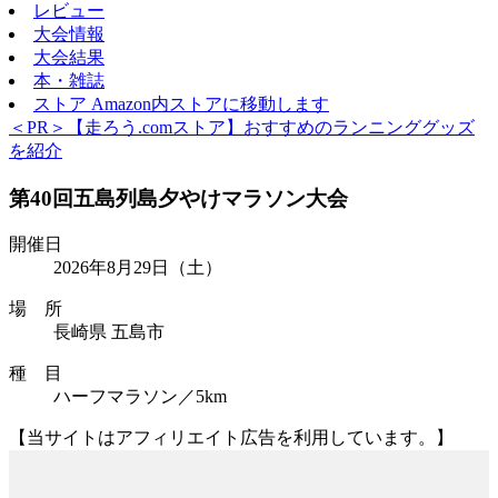
レビュー
大会情報
大会結果
本・雑誌
ストア
Amazon内ストアに移動します
＜PR＞【走ろう.comストア】おすすめのランニンググッズ
を紹介
第40回五島列島夕やけマラソン大会
開催日
2026年8月29日
（土）
場 所
長崎県 五島市
種 目
ハーフマラソン／5km
【当サイトはアフィリエイト広告を利用しています。】