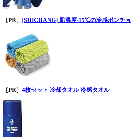
［PR］
[SHICHANG] 肌温度-15℃の冷感ポンチョ
［PR］
4枚セット 冷却タオル 冷感タオル