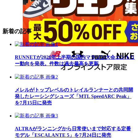
新着の記事
RUNNETが2026年上半期の国内マラソン大会エントリ
ー動向を発表。件数は過去最高を更新
メレルがトップレベルのトレイルランナーとの共同開
発したレーシングシューズ「MTL SpeedARC Peak」
を7月15日に発売
ALTRAがランニングから日常使いまで対応する定番
モデル「ESCALANTE 5」を7月24日に発売