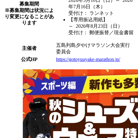
2026年5月10日
（日）
～ 2026
募集期間
年7月16日
（木）
※募集期間は状況によ
受付け： ランネット
り変更になることがあ
【専用振込用紙】
ります
～ 2026年8月23日
（日）
受付け： 郵便振替／現金書留
五島列島夕やけマラソン大会実行
主催者
委員会
公式HP
https://gotoyuuyake-marathon.jp/