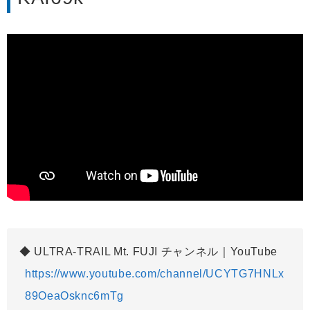
ULTRA-TRAIL Mt. FUJI チャンネル｜YouTube
https://www.youtube.com/channel/UCYTG7HNLx
89OeaOsknc6mTg