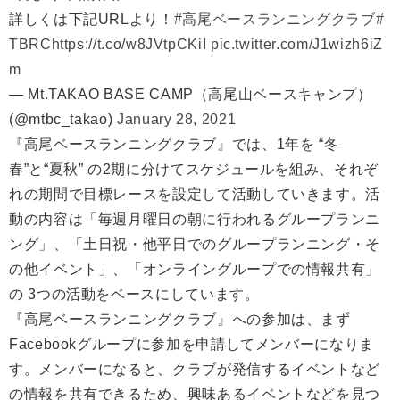
詳しくは下記URLより！
#高尾ベースランニングクラブ
#
TBRC
https://t.co/w8JVtpCKiI
pic.twitter.com/J1wizh6iZ
m
— Mt.TAKAO BASE CAMP（高尾山ベースキャンプ）
(@mtbc_takao)
January 28, 2021
『高尾ベースランニングクラブ』では、1年を “冬
春”と“夏秋” の2期に分けてスケジュールを組み、それぞ
れの期間で目標レースを設定して活動していきます。活
動の内容は「毎週月曜日の朝に行われるグループランニ
ング」、「土日祝・他平日でのグループランニング・そ
の他イベント」、「オンライングループでの情報共有」
の 3つの活動をベースにしています。
『高尾ベースランニングクラブ』への参加は、まず
Facebookグループに参加を申請してメンバーになりま
す。メンバーになると、クラブが発信するイベントなど
の情報を共有できるため、興味あるイベントなどを見つ