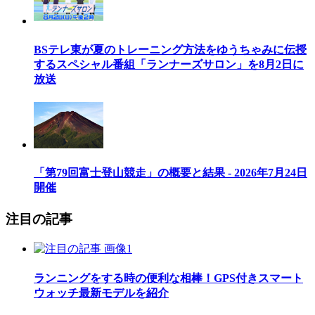
BSテレ東が夏のトレーニング方法をゆうちゃみに伝授
するスペシャル番組「ランナーズサロン」を8月2日に
放送
「第79回富士登山競走」の概要と結果 - 2026年7月24日
開催
注目の記事
ランニングをする時の便利な相棒！GPS付きスマート
ウォッチ最新モデルを紹介