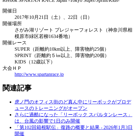
Reebok SPARTAN RACE Japan -Tokyo Super/Sprint/Kids-
開催日
2017年10月21日（土）、22日（日）
開催場所
さがみ湖リゾート プレジャーフォレスト（神奈川県相
模原市緑区若柳1634番地）
開催レース
SUPER（距離約10km以上、障害物約25個）
SPRINT（距離約５㎞以上、障害物約20個）
KIDS（12歳以下）
大会ＨＰ
http://www.spartanrace.jp
関連記事
虎ノ門のオフィス街のど真ん中にリーボックがプロデ
ュースのトレーニングがオープン
さらに過酷になった「リーボック スパルタンレース」
は、台風の影響で1日のみ開催
「第102回箱根駅伝」復路の概要と結果 - 2026年1月3日
開催