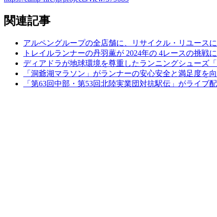
関連記事
アルペングループの全店舗に、リサイクル・リユースに
トレイルランナーの丹羽薫が 2024年の 4レースの挑
ディアドラが地球環境を尊重したランニングシューズ「MYTHO
「洞爺湖マラソン」がランナーの安心安全と満足度を向
「第63回中部・第53回北陸実業団対抗駅伝」がライブ