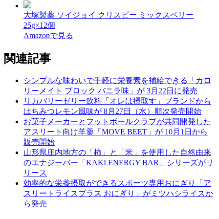
大塚製薬 ソイジョイ クリスピー ミックスベリー
25g×12個
Amazonで見る
関連記事
シンプルな味わいで手軽に栄養素を補給できる「カロ
リーメイト ブロック バニラ味」が 3月22日に発売
リカバリーゼリー飲料「オレは摂取す」ブランドから
はちみつレモン風味が 8月27日（水）順次発売開始
お菓子メーカーとフットボールクラブが共同開発した
アスリート向け羊羹「MOVE BEET」が 10月1日から
販売開始
山形県庄内地方の「柿」と「米」を使用した自然由来
のエナジーバー「KAKI ENERGY BAR」シリーズがリ
リース
効率的な栄養摂取ができるスポーツ専用おにぎり「ア
スリートライスプラス おにぎり」がミツハシライスか
ら発売