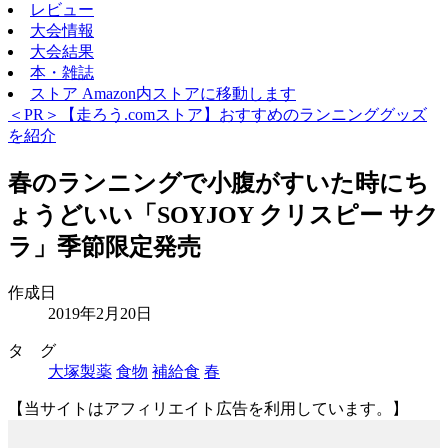
レビュー
大会情報
大会結果
本・雑誌
ストア
Amazon内ストアに移動します
＜PR＞【走ろう.comストア】おすすめのランニンググッズ
を紹介
春のランニングで小腹がすいた時にち
ょうどいい「SOYJOY クリスピー サク
ラ」季節限定発売
作成日
2019年2月20日
タ グ
大塚製薬
食物
補給食
春
【当サイトはアフィリエイト広告を利用しています。】