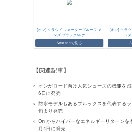
[オン] クラウド ウォータープルーフ メ
[オン] クラ
ンズ ブラック/ルナ
ンズ
Amazonで見る
関連記事
オンがロード向け人気シューズの機能を踏襲したト
6日に発売
防水モデルもあるブルックスを代表するランニ
旬より発売
On からハイパーなエネルギーリターンをもつデ
月4日に発売