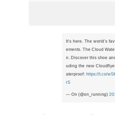
It's here. The world's fa
ements. The Cloud Water
n. Discover this shoe and
uding the new Cloudfly
aterproof:
https://t.co/w
rS
— On (@on_running)
2