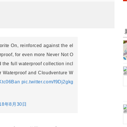
vorite On, reinforced against the el
proof, for even more Never Not O
 the full waterproof collection incl
er Waterproof and Cloudventure W
SKtc06Ban
pic.twitter.com/f9Dj2gkg
018年8月30日