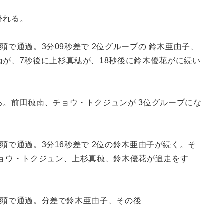
外れる。
先頭で通過。3分09秒差で 2位グループの 鈴木亜由子、
南が、7秒後に上杉真穂が、18秒後に鈴木優花がに続い
る。前田穂南、チョウ・トクジュンが 3位グループにな
先頭で通過。3分16秒差で 2位の鈴木亜由子が続く。そ
チョウ・トクジュン、上杉真穂、鈴木優花が追走をす
が先頭で通過。分差で鈴木亜由子、その後