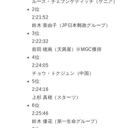
ルース・チェプンゲティッチ（ケニア）
2位
2:21:52
鈴木 亜由子（JP日本郵政グループ）
3位
2:22:32
前田 穂南（天満屋）※MGC獲得
4位
2:24:05
チョウ・トクジュン（中国）
5位
2:24:16
上杉 真穂（スターツ）
6位
2:25:46
鈴木 優花（第一生命グループ）