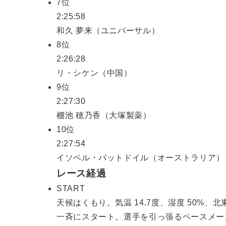
7位
2:25:58
和久 夢来（ユニバーサル）
8位
2:26:28
リ・シケン（中国）
9位
2:27:30
棚池 穂乃香（大塚製薬）
10位
2:27:54
イソベル・バットドイル（オーストラリア）
レース経過
START
天候はくもり。気温 14.7度、湿度 50%、北東
一斉にスタート。選手を引っ張るペースメーカは