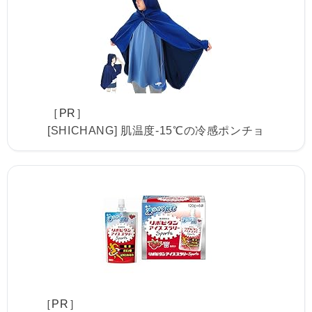
［PR］
[SHICHANG] 肌温度-15℃の冷感ポンチョ
［PR］