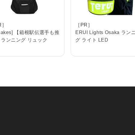
R］
［PR］
-Makes] 【箱根駅伝選手も推
ERUI Lights Osaka ラ
 ランニング リュック
グ ライト LED