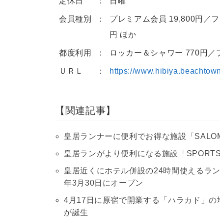
定休日
日曜
会員種別
プレミアム会員 19,800円／フ
円 ほか
都度利用
ロッカー＆シャワー 770円／プ
ＵＲＬ
https://www.hibiya.beachtown
関連記事
皇居ランナーに便利でお得な施設「SALOM
皇居ランがより便利になる施設「SPORTS 
皇居近くにホテル併設の24時間使えるラン
年3月30日にオープン
4月17日に原宿で開業する「ハラカド」
が誕生