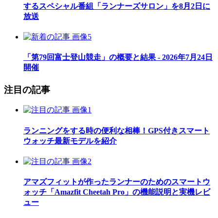
するスペシャル番組「ランナーズサロン」を8月2日に
放送
「第79回富士登山競走」の概要と結果 - 2026年7月24日
開催
注目の記事
ランニングをする時の便利な相棒！GPS付きスマート
ウォッチ最新モデルを紹介
アマズフィットが作ったランナーのためのスマートウ
ォッチ「Amazfit Cheetah Pro」の機能説明と実機レビ
ュー