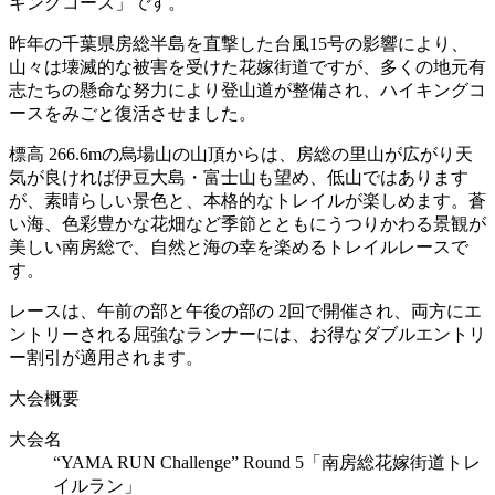
キングコース」です。
昨年の千葉県房総半島を直撃した台風15号の影響により、
山々は壊滅的な被害を受けた花嫁街道ですが、多くの地元有
志たちの懸命な努力により登山道が整備され、ハイキングコ
ースをみごと復活させました。
標高 266.6mの烏場山の山頂からは、房総の里山が広がり天
気が良ければ伊豆大島・富士山も望め、低山ではあります
が、素晴らしい景色と、本格的なトレイルが楽しめます。蒼
い海、色彩豊かな花畑など季節とともにうつりかわる景観が
美しい南房総で、自然と海の幸を楽めるトレイルレースで
す。
レースは、午前の部と午後の部の 2回で開催され、両方にエ
ントリーされる屈強なランナーには、お得なダブルエントリ
ー割引が適用されます。
大会概要
大会名
“YAMA RUN Challenge” Round 5「南房総花嫁街道トレ
イルラン」