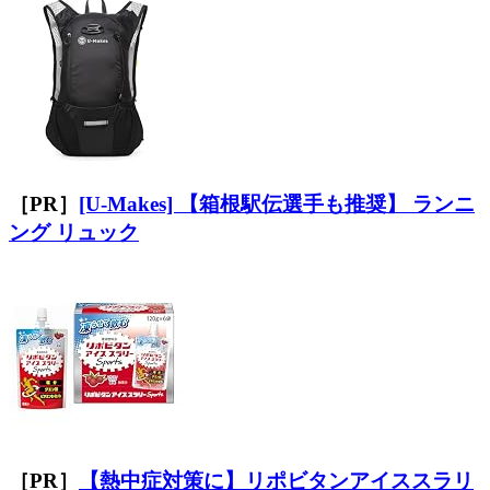
［PR］
[U-Makes] 【箱根駅伝選手も推奨】 ランニ
ング リュック
［PR］
【熱中症対策に】リポビタンアイススラリ