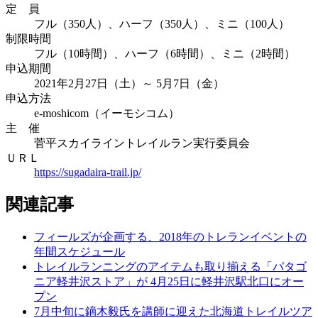
定 員
フル（350人）、ハーフ（350人）、ミニ（100人）
制限時間
フル（10時間）、ハーフ（6時間）、ミニ（2時間）
申込期間
2021年2月27日（土）～ 5月7日（金）
申込方法
e-moshicom（イーモシコム）
主 催
菅平スカイライントレイルラン実行委員会
ＵＲＬ
https://sugadaira-trail.jp/
関連記事
フィールズが企画する、2018年のトレランイベントの
年間スケジュール
トレイルランニングのアイテムも取り揃える「パタゴ
ニア軽井沢ストア」が 4月25日に軽井沢駅北口にオー
プン
7月中旬に鏑木毅氏を講師に迎えた北海道トレイルツア