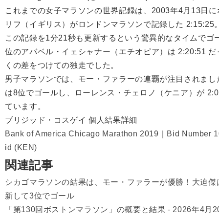
これまでの女子マラソンの世界記録は、2003年4月13日
リフ（イギリス）がロンドンマラソンで記録した
2:15:25
この記録を1分21秒も更新するという驚異的なタイムでゴ
位のアバベル・イェシャナー（エチオピア）は
2:20:51
だ
くの差をつけての独走でした。
男子マラソンでは、モー・ファラーの連覇が注目されまし
は8位でゴールし、ローレンス・チェロノ（ケニア）が
2:
ています。
ブリジッド・コスゲイ 個人結果詳細
Bank of America Chicago Marathon 2019｜Bid Number 10
id (KEN)
関連記事
シカゴマラソンの結果は、モー・ファラーが優勝！大迫傑
新して3位でゴール
「第130回ボストンマラソン」の概要と結果 - 2026年4月