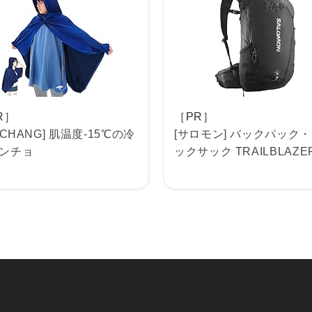
R］
［PR］
ICHANG] 肌温度-15℃の冷
[サロモン] バックパック
ンチョ
ックサック TRAILBLAZER