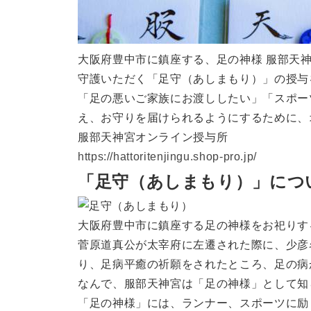
大阪府豊中市に鎮座する、足の神様 服部天
守護いただく「足守（あしまもり）」の授与
「足の悪いご家族にお渡ししたい」「スポー
え、お守りを届けられるようにするために、
服部天神宮オンライン授与所
https://hattoritenjingu.shop-pro.jp/
「足守（あしまもり）」につ
大阪府豊中市に鎮座する足の神様をお祀りす
菅原道真公が太宰府に左遷された際に、少彦
り、足病平癒の祈願をされたところ、足の病
なんで、服部天神宮は「足の神様」として知
「足の神様」には、ランナー、スポーツに励