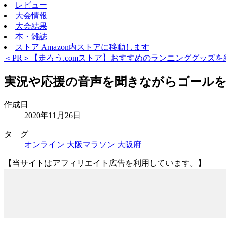
レビュー
大会情報
大会結果
本・雑誌
ストア
Amazon内ストアに移動します
＜PR＞【走ろう.comストア】おすすめのランニンググッズを
実況や応援の音声を聞きながらゴールを目指す
作成日
2020年11月26日
タ グ
オンライン
大阪マラソン
大阪府
【当サイトはアフィリエイト広告を利用しています。】