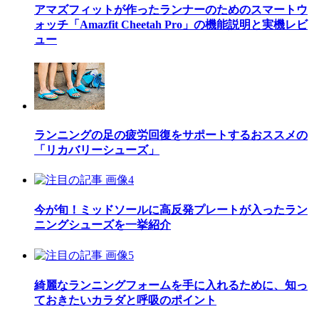
アマズフィットが作ったランナーのためのスマートウ
ォッチ「Amazfit Cheetah Pro」の機能説明と実機レビ
ュー
ランニングの足の疲労回復をサポートするおススメの
「リカバリーシューズ」
今が旬！ミッドソールに高反発プレートが入ったラン
ニングシューズを一挙紹介
綺麗なランニングフォームを手に入れるために、知っ
ておきたいカラダと呼吸のポイント