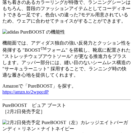
落ち着きのあるカラーリングが特徴で、ランニングシーンは
もちろん、普段のファッションアイテムとしてコーディネー
トできる一足です。色合いの違った7モデル用意されている
ため、ウェアに合わせてチョイスがすることができます。
機能面では、アディダス独自の強い反発力とクッション性を
TM
発揮する "BOOST
フォーム" を搭載し、靴底に配置された
"ストレッチウェブアウトソール" が更なる推進力をプラス
します。アッパー部分には、縫い目のないシームレス構造の
"サーキュラーニット" 採用することで、ランニング時の快
適な履き心地を提供してくれます。
Amazonで「PureBOOST」を探す。
https://amzn.to/2wpqcdP
PureBOOST ピュア ブースト
［2月2日発売予定］
（左）カレッジエイトバーガ
ンディ × リネン × ナイトネイビー