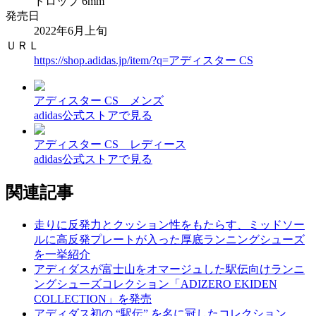
ドロップ 6mm
発売日
2022年6月上旬
ＵＲＬ
https://shop.adidas.jp/item/?q=アディスター CS
アディスター CS メンズ
adidas公式ストアで見る
アディスター CS レディース
adidas公式ストアで見る
関連記事
走りに反発力とクッション性をもたらす、ミッドソー
ルに高反発プレートが入った厚底ランニングシューズ
を一挙紹介
アディダスが富士山をオマージュした駅伝向けランニ
ングシューズコレクション「ADIZERO EKIDEN
COLLECTION」を発売
アディダス初の “駅伝” を名に冠したコレクション