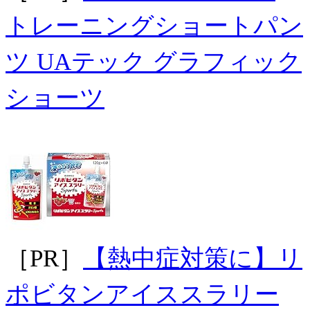
トレーニングショートパン
ツ UAテック グラフィック
ショーツ
［PR］
【熱中症対策に】リ
ポビタンアイススラリー