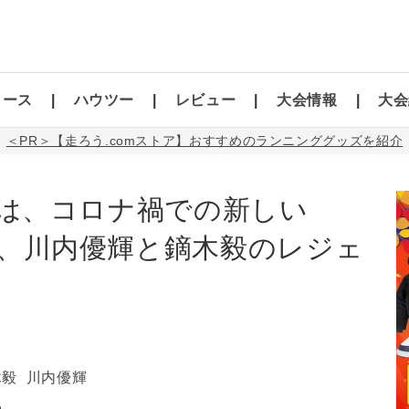
コース
ハウツー
レビュー
大会情報
大会
＜PR＞【走ろう.comストア】おすすめのランニンググッズを紹介
.49」は、コロナ禍での新しい
FE」と、川内優輝と鏑木毅のレジェ
木毅
川内優輝