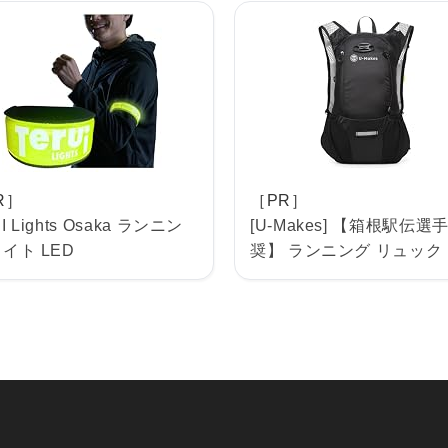
R］
［PR］
I Lights Osaka ランニン
[U-Makes] 【箱根駅伝選
ライト LED
奨】 ランニング リュック