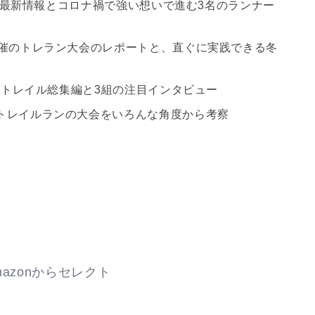
F2021の最新情報とコロナ禍で強い想いで進む3名のランナー
ナ禍で開催のトレラン大会のレポートと、直ぐに実践できる冬
9年の国内トレイル総集編と3組の注目インタビュー
にいいトレイルランの大会をいろんな角度から考察
azonからセレクト