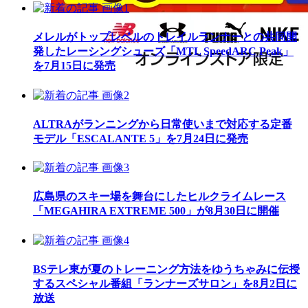
メレルがトップレベルのトレイルランナーとの共同開
発したレーシングシューズ「MTL SpeedARC Peak」
を7月15日に発売
ALTRAがランニングから日常使いまで対応する定番
モデル「ESCALANTE 5」を7月24日に発売
広島県のスキー場を舞台にしたヒルクライムレース
「MEGAHIRA EXTREME 500」が8月30日に開催
BSテレ東が夏のトレーニング方法をゆうちゃみに伝授
するスペシャル番組「ランナーズサロン」を8月2日に
放送