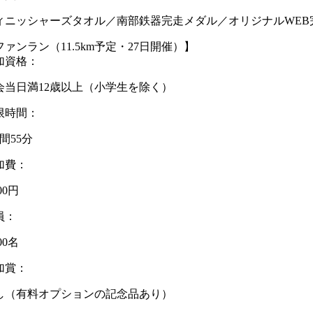
ィニッシャーズタオル／南部鉄器完走メダル／オリジナルWEB
ファンラン（11.5km予定・27日開催）】
加資格：
会当日満12歳以上（小学生を除く）
限時間：
間55分
加費：
000円
員：
000名
加賞：
し（有料オプションの記念品あり）