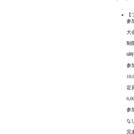
【
参
大
制
6
参
10
定
6,
参
な
完