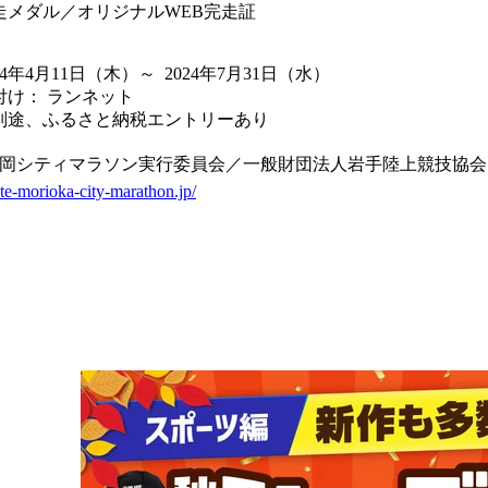
走メダル／オリジナルWEB完走証
24年4月11日
（木）
～ 2024年7月31日
（水）
付け： ランネット
別途、ふるさと納税エントリーあり
岡シティマラソン実行委員会／一般財団法人岩手陸上競技協会
ate-morioka-city-marathon.jp/