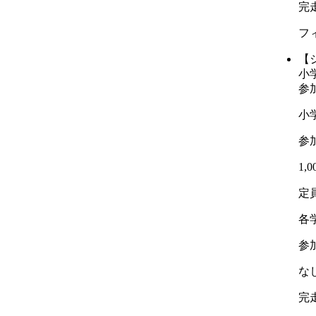
完
フ
【
小学
参
小
参
1,
定
各学
参
な
完