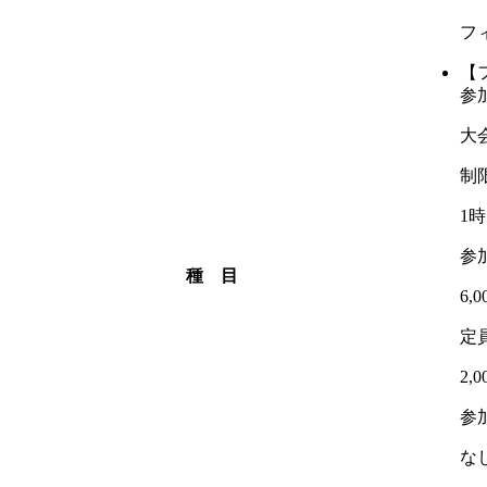
フ
【
参
大
制
1時
参
種 目
6,
定
2,
参
な