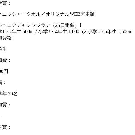
走賞：
ィニッシャータオル／オリジナルWEB完走証
ジュニアチャレンジラン（26日開催）】
1・2年生 500m／小学3・4年生 1,000m／小学5・6年生 1,500m
加資格：
学生
加費：
000円
員：
年 70名
加賞：
し
走賞：