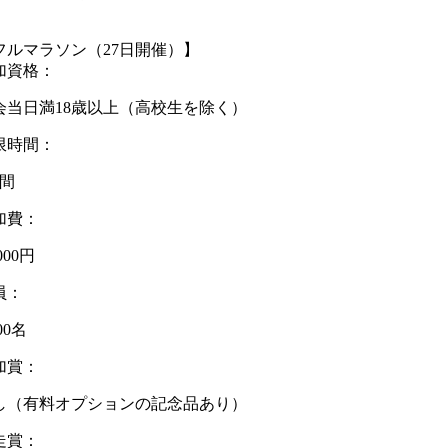
フルマラソン（27日開催）】
加資格：
会当日満18歳以上（高校生を除く）
限時間：
時間
加費：
,000円
員：
000名
加賞：
し（有料オプションの記念品あり）
走賞：