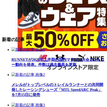
新着の記事
RUNNETが2026年上半期の国内マラソン大会エントリ
ー動向を発表。件数は過去最高を更新
メレルがトップレベルのトレイルランナーとの共同開
発したレーシングシューズ「MTL SpeedARC Peak」
を7月15日に発売