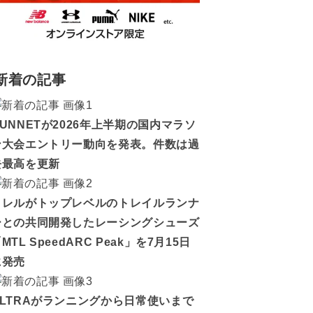
新着の記事
RUNNETが2026年上半期の国内マラソ
ン大会エントリー動向を発表。件数は過
去最高を更新
メレルがトップレベルのトレイルランナ
ーとの共同開発したレーシングシューズ
MTL SpeedARC Peak」を7月15日
に発売
ALTRAがランニングから日常使いまで