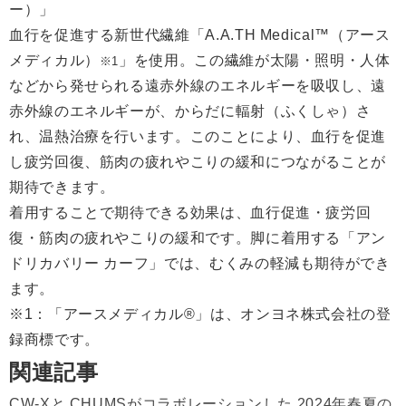
血行を促進する新世代繊維「A.A.TH Medical™（アース
メディカル）
」を使用。この繊維が太陽・照明・人体
※1
などから発せられる遠赤外線のエネルギーを吸収し、遠
赤外線のエネルギーが、からだに輻射（ふくしゃ）さ
れ、温熱治療を行います。このことにより、血行を促進
し疲労回復、筋肉の疲れやこりの緩和につながることが
期待できます。
着用することで期待できる効果は、血行促進・疲労回
復・筋肉の疲れやこりの緩和です。脚に着用する「アン
ドリカバリー カーフ」では、むくみの軽減も期待ができ
ます。
※1：「アースメディカル®」は、オンヨネ株式会社の登
録商標です。
関連記事
CW-Xと CHUMSがコラボレーションした 2024年春夏の