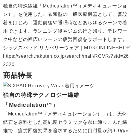
独自の特殊繊維「Mediculation™（メディキュレーショ
ン）」を使用した、衣類型の一般医療機器として、普段
着をはじめ、運動前後や睡眠時などあらゆるシーンで着
用できます。ランニング後やジムの行き帰り、テレワー
ク中などの幅広いシーンの疲労回復をサポートします。
シックスパッド リカバリーウェア｜MTG ONLINESHOP
https://search.rakuten.co.jp/search/mall/RCVR/?sid=26
2320
商品特長
独自の特殊テクノロジー繊維
「Mediculation™」
「Mediculation™（メディキュレーション）」は、天然
鉱石を原料とした高純度セラミックを糸に練りこんだ繊
維で、疲労回復効果を追求するために目付量が約310g/㎡