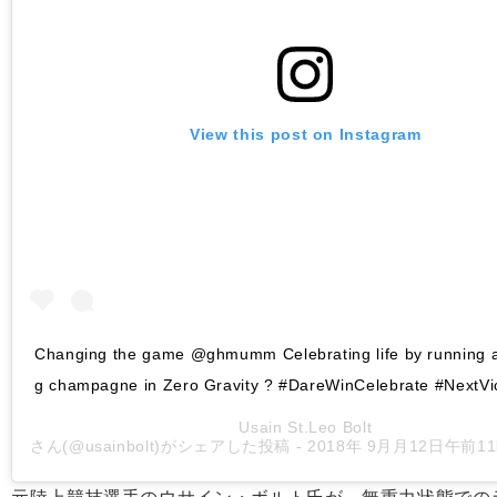
View this post on Instagram
‪Changing the game @ghmumm Celebrating life by running a
g champagne in Zero Gravity ? #DareWinCelebrate #NextVict
Usain St.Leo Bolt
さん(@usainbolt)がシェアした投稿 -
2018年 9月月12日午前1