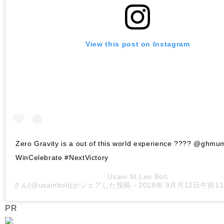
View this post on Instagram
Zero Gravity is a out of this world experience ???? @ghm
WinCelebrate #NextVictory
Usain St.Leo Bolt
さん(@usainbolt)がシェアした投稿 -
2018年 9月月12日午前1
PR