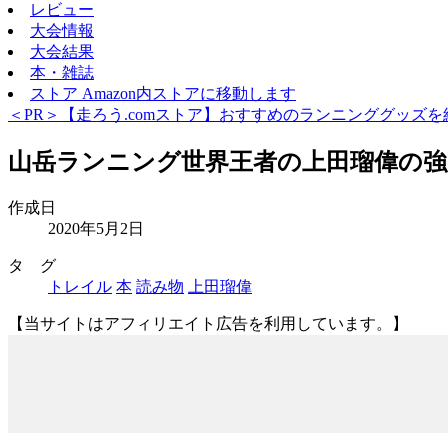
レビュー
大会情報
大会結果
本・雑誌
ストア
Amazon内ストアに移動します
＜PR＞【走ろう.comストア】おすすめのランニンググッズを
山岳ランニング世界王者の上田瑠偉の強さ
作成日
2020年5月2日
タ グ
トレイル
本
読み物
上田瑠偉
【当サイトはアフィリエイト広告を利用しています。】