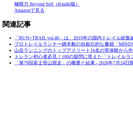
極限力 Beyond Self（Kindle版）
Amazonで見る
関連記事
「RUN+TRAIL vol.40」は、2019年の国内トレイ
プロトレイルランナー鏑木毅の自叙伝的な書籍「MINDS
山岳ランニングのトップアスリート16名の実体験から作られた
トレラン初心者必見！100の疑問に答えた「トレイルラ
「第79回富士登山競走」の概要と結果 - 2026年7月24日