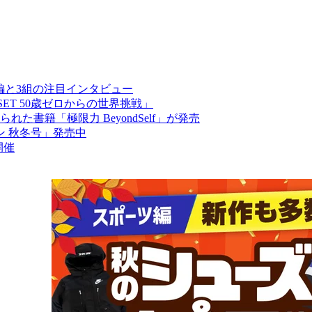
ル総集編と3組の注目インタビュー
ET 50歳ゼロからの世界挑戦」
書籍「極限力 BeyondSelf」が発売
ン 秋冬号」発売中
開催