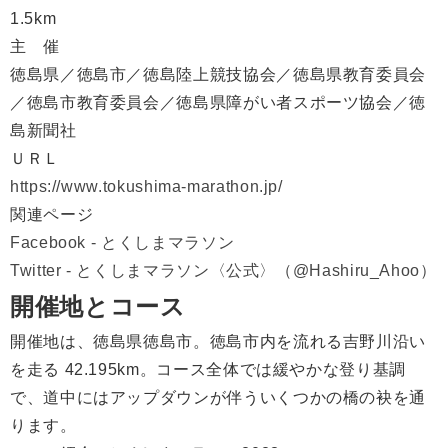
1.5km
主 催
徳島県／徳島市／徳島陸上競技協会／徳島県教育委員会
／徳島市教育委員会／徳島県障がい者スポーツ協会／徳
島新聞社
ＵＲＬ
https://www.tokushima-marathon.jp/
関連ページ
Facebook - とくしまマラソン
Twitter - とくしまマラソン〈公式〉（@Hashiru_Ahoo）
開催地とコース
開催地は、徳島県徳島市。徳島市内を流れる吉野川沿い
を走る 42.195km。コース全体では緩やかな登り基調
で、道中にはアップダウンが伴ういくつかの橋の袂を通
ります。