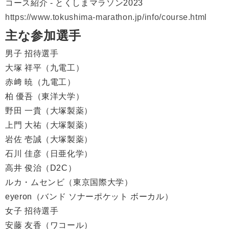
コース紹介 - とくしまマラソン2023
https://www.tokushima-marathon.jp/info/course.html
主な参加選手
男子 招待選手
大塚 祥平（九電工）
赤﨑 暁（九電工）
柏 優吾（東洋大学）
野田 一貴（大塚製薬）
上門 大祐（大塚製薬）
岩佐 壱誠（大塚製薬）
石川 佳彦（日亜化学）
高井 俊治（D2C）
ルカ・ムセンビ（東京国際大学）
eyeron（バンド ソナーポケット ボーカル）
女子 招待選手
安藤 友香（ワコール）