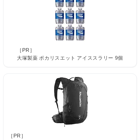
［PR］
大塚製薬 ポカリスエット アイススラリー 9個
［PR］