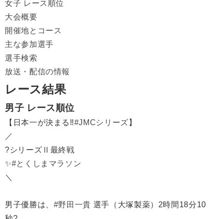
女子 レース順位
大会概要
開催地とコース
主な参加選手
選手検索
放送・配信の情報
レース結果
男子 レース順位
【日本一が決まる‼️
#JMCシリーズ
】
／
?シリーズⅡ最終戦
✨
#とくしまマラソン
＼
男子優勝は、
#野田一貴
選手（大塚製薬）2時間18分10
秒?