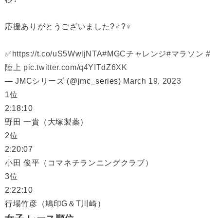
応援ありがとうございました?‍♂️?‍♀️
✅
https://t.co/uS5WwljNTA
#MGCチャレンジ
#マラソン
#
陸上
pic.twitter.com/q4YITdZ6XK
— JMCシリーズ (@jmc_series)
March 19, 2023
1位
2:18:10
野田 一貴（大塚製薬）
2位
2:20:07
小田 俊平（コマネチランニングクラブ）
3位
2:22:10
行場竹彦（鳩印G＆T川崎）