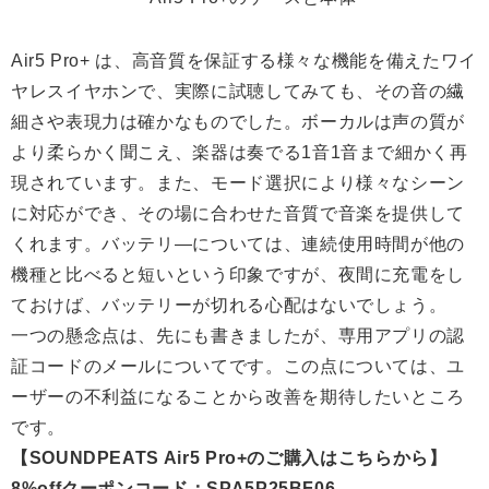
Air5 Pro+ は、高音質を保証する様々な機能を備えたワイ
ヤレスイヤホンで、実際に試聴してみても、その音の繊
細さや表現力は確かなものでした。ボーカルは声の質が
より柔らかく聞こえ、楽器は奏でる1音1音まで細かく再
現されています。また、モード選択により様々なシーン
に対応ができ、その場に合わせた音質で音楽を提供して
くれます。バッテリ―については、連続使用時間が他の
機種と比べると短いという印象ですが、夜間に充電をし
ておけば、バッテリーが切れる心配はないでしょう。
一つの懸念点は、先にも書きましたが、専用アプリの認
証コードのメールについてです。この点については、ユ
ーザーの不利益になることから改善を期待したいところ
です。
【SOUNDPEATS Air5 Pro+のご購入はこちらから】
8%offクーポンコード：SPA5P25BF06