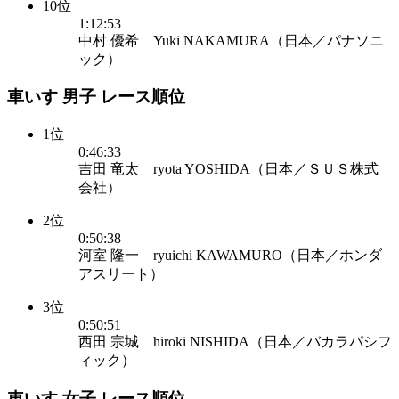
10位
1:12:53
中村 優希 Yuki NAKAMURA（日本／パナソニ
ック）
車いす 男子 レース順位
1位
0:46:33
吉田 竜太 ryota YOSHIDA（日本／ＳＵＳ株式
会社）
2位
0:50:38
河室 隆一 ryuichi KAWAMURO（日本／ホンダ
アスリート）
3位
0:50:51
西田 宗城 hiroki NISHIDA（日本／バカラパシフ
ィック）
車いす 女子 レース順位