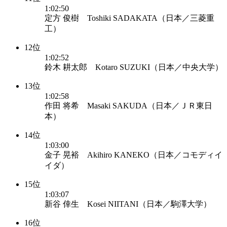
1:02:50
定方 俊樹 Toshiki SADAKATA（日本／三菱重
工）
12位
1:02:52
鈴木 耕太郎 Kotaro SUZUKI（日本／中央大学）
13位
1:02:58
作田 将希 Masaki SAKUDA（日本／ＪＲ東日
本）
14位
1:03:00
金子 晃裕 Akihiro KANEKO（日本／コモディイ
イダ）
15位
1:03:07
新谷 倖生 Kosei NIITANI（日本／駒澤大学）
16位