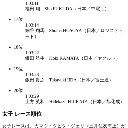
1:03:11
福田 翔 Sho FUKUDA（日本／中電工）
17位
1:03:14
細谷 翔馬 Shoma HOSOYA（日本／ロジスティ
ード）
18位
1:03:22
鎌田 航生 Koki KAMATA（日本／ヤクルト）
19位
1:03:23
飯田 貴之 Takayuki IIDA（日本／富士通）
20位
1:03:29
土方 英和 Hidekazu HIJIKATA（日本／旭化成）
女子 レース順位
女子レースは、カマウ・タビタ・ジェリ（三井住友海上）が