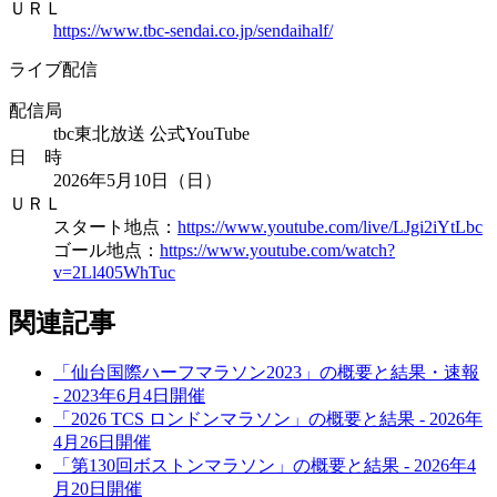
ＵＲＬ
https://www.tbc-sendai.co.jp/sendaihalf/
ライブ配信
配信局
tbc東北放送 公式YouTube
日 時
2026年5月10日（日）
ＵＲＬ
スタート地点：
https://www.youtube.com/live/LJgi2iYtLbc
ゴール地点：
https://www.youtube.com/watch?
v=2Ll405WhTuc
関連記事
「仙台国際ハーフマラソン2023」の概要と結果・速報
- 2023年6月4日開催
「2026 TCS ロンドンマラソン」の概要と結果 - 2026年
4月26日開催
「第130回ボストンマラソン」の概要と結果 - 2026年4
月20日開催