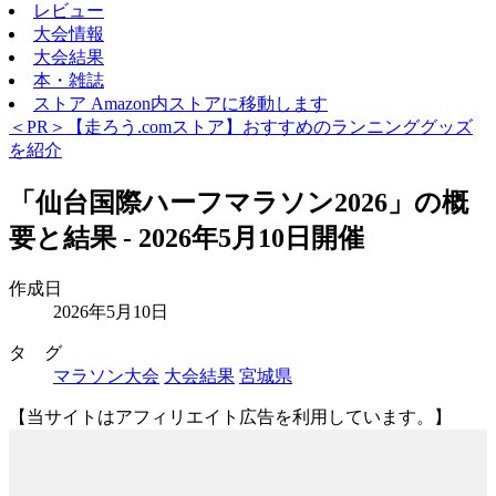
レビュー
大会情報
大会結果
本・雑誌
ストア
Amazon内ストアに移動します
＜PR＞【走ろう.comストア】おすすめのランニンググッズ
を紹介
「仙台国際ハーフマラソン2026」の概
要と結果 - 2026年5月10日開催
作成日
2026年5月10日
タ グ
マラソン大会
大会結果
宮城県
【当サイトはアフィリエイト広告を利用しています。】