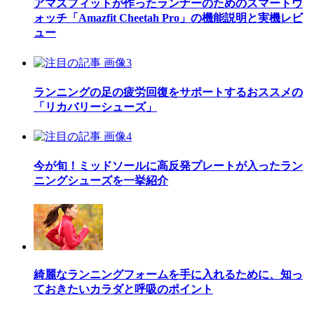
アマズフィットが作ったランナーのためのスマートウ
ォッチ「Amazfit Cheetah Pro」の機能説明と実機レビ
ュー
ランニングの足の疲労回復をサポートするおススメの
「リカバリーシューズ」
今が旬！ミッドソールに高反発プレートが入ったラン
ニングシューズを一挙紹介
綺麗なランニングフォームを手に入れるために、知っ
ておきたいカラダと呼吸のポイント