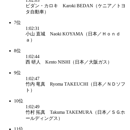
1:02:03
ビダン・カロキ Karoki BEDAN（ケニア／トヨ
タ自動車）
7位
1:02:31
小山 直城 Naoki KOYAMA（日本／Ｈｏｎｄ
ａ）
8位
1:02:44
西 研人 Kento NISHI（日本／大阪ガス）
9位
1:02:47
竹内 竜真 Ryoma TAKEUCHI（日本／ＮＤソフ
ト）
10位
1:02:49
竹村 拓真 Takuma TAKEMURA（日本／ＳＧホ
ールディングス）
11位