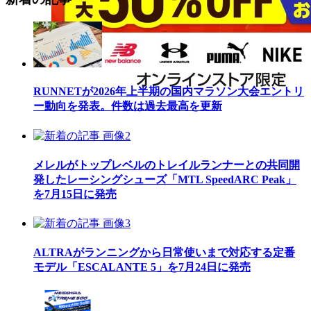
RUNNETが2026年上半期の国内マラソン大会エントリ
ー動向を発表。件数は過去最高を更新
メレルがトップレベルのトレイルランナーとの共同開
発したレーシングシューズ「MTL SpeedARC Peak」
を7月15日に発売
ALTRAがランニングから日常使いまで対応する定番
モデル「ESCALANTE 5」を7月24日に発売