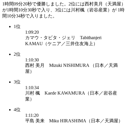
1時間09分20秒で優勝しました。2位には西村美月（天満屋）
が1時間10分30秒で入り、3位には川村楓（岩谷産業）が 1時
間10分34秒で入りました。
1位
1:09:20
カマウ・タビタ・ジェリ Tabithanjeri
KAMAU（ケニア／三井住友海上）
2位
1:10:30
西村 美月 Mizuki NISHIMURA （日本／天満
屋）
3位
1:10:34
川村 楓 Kaede KAWAMURA（日本／岩谷産
業）
4位
1:11:20
平島 美来 Miku HIRASHIMA（日本／天満屋）