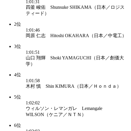
1:01:31
四釜 峻佑 Shunsuke SHIKAMA（日本／ロジス
ティード）
2位
1:01:46
岡原 仁志 Hitoshi OKAHARA（日本／中電工）
3位
1:01:51
山口 翔輝 Shoki YAMAGUCHI（日本／創価大
学）
4位
1:01:58
木村 慎 Shin KIMURA（日本／Ｈｏｎｄａ）
5位
1:02:02
ウィルソン・レマンガレ Lemangale
WILSON（ケニア／ＮＴＮ）
6位