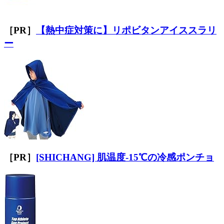
［PR］
【熱中症対策に】リポビタンアイススラリ
ー
［PR］
[SHICHANG] 肌温度-15℃の冷感ポンチョ