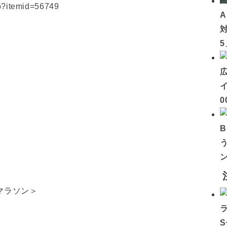
p?itemid=56749
イ
0
ス
ーマラソン＞