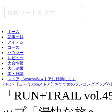
ホーム
記事一覧
アイテム
コース
ハウツー
レビュー
大会情報
大会結果
本・雑誌
ストア
Amazon内ストアに移動します
＜PR＞【走ろう.comストア】おすすめのランニンググッズを
「RUN+TRAIL 