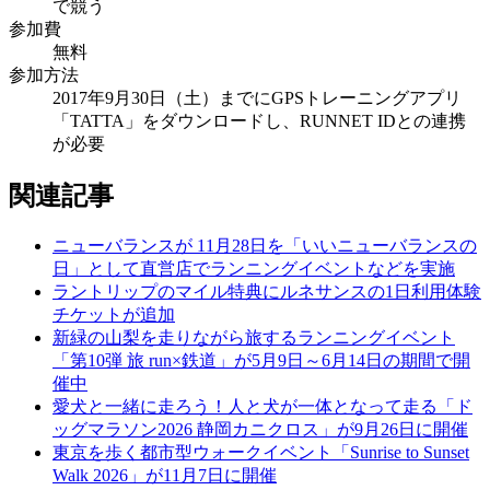
で競う
参加費
無料
参加方法
2017年9月30日（土）までにGPSトレーニングアプリ
「TATTA」をダウンロードし、RUNNET IDとの連携
が必要
関連記事
ニューバランスが 11月28日を「いいニューバランスの
日」として直営店でランニングイベントなどを実施
ラントリップのマイル特典にルネサンスの1日利用体験
チケットが追加
新緑の山梨を走りながら旅するランニングイベント
「第10弾 旅 run×鉄道」が5月9日～6月14日の期間で開
催中
愛犬と一緒に走ろう！人と犬が一体となって走る「ド
ッグマラソン2026 静岡カニクロス」が9月26日に開催
東京を歩く都市型ウォークイベント「Sunrise to Sunset
Walk 2026」が11月7日に開催