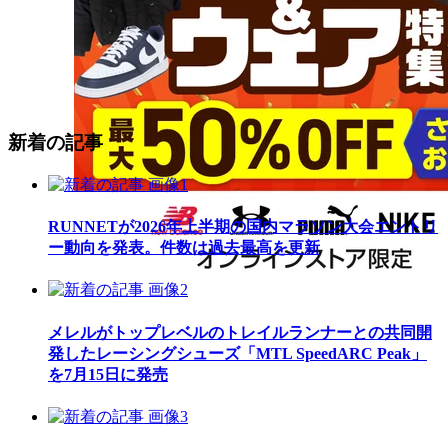
新着の記事
RUNNETが2026年上半期の国内マラソン大会エントリ
ー動向を発表。件数は過去最高を更新
メレルがトップレベルのトレイルランナーとの共同開
発したレーシングシューズ「MTL SpeedARC Peak」
を7月15日に発売