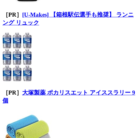
［PR］
[U-Makes] 【箱根駅伝選手も推奨】 ランニ
ング リュック
［PR］
大塚製薬 ポカリスエット アイススラリー 9
個