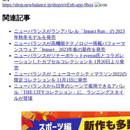
https://shop.newbalance.jp/shop/e/eEnb-app-9box
関連記事
ニューバランスがランアパレル「Impact Run」の 2023
年秋冬モデルを発売
ニューバランスが高機能テクノロジー搭載パフォーマ
ンスウェア「Impact」2023年春の新作を発売
ニューバランスがソナーポケットeyeron氏とコラボレ
ーションしたカプセルコレクションを 1月20日より発
売
ニューバランスが ニューヨークシティマラソン2022の
限定コレクションを 11月1日に発売
ニューバランスから日常のシーンで着用できるアパレ
ル「THE CITYコレクション」に、ランニングスタイ
ルが登場