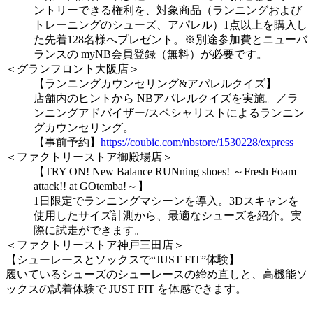
ントリーできる権利を、対象商品（ランニングおよび
トレーニングのシューズ、アパレル）1点以上を購入し
た先着128名様へプレゼント。※別途参加費とニューバ
ランスの myNB会員登録（無料）が必要です。
＜グランフロント大阪店＞
【ランニングカウンセリング&アパレルクイズ】
店舗内のヒントから NBアパレルクイズを実施。／ラ
ンニングアドバイザー/スペシャリストによるランニン
グカウンセリング。
【事前予約】
https://coubic.com/nbstore/1530228/express
＜ファクトリーストア御殿場店＞
【TRY ON! New Balance RUNning shoes! ～Fresh Foam
attack!! at GOtemba!～】
1日限定でランニングマシーンを導入。3Dスキャンを
使用したサイズ計測から、最適なシューズを紹介。実
際に試走ができます。
＜ファクトリーストア神戸三田店＞
【シューレースとソックスで“JUST FIT”体験】
履いているシューズのシューレースの締め直しと、高機能ソ
ックスの試着体験で JUST FIT を体感できます。